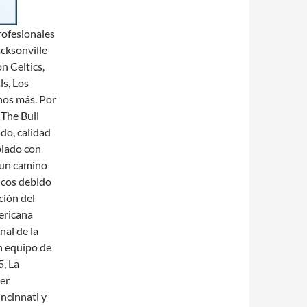
rofesionales
cksonville
n Celtics,
s, Los
hos más. Por
The Bull
do, calidad
blado con
 un camino
nicos debido
ción del
ericana
nal de la
n equipo de
, La
er
ncinnati y