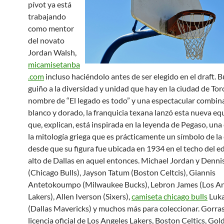
pívot ya está
trabajando
como mentor
del novato
Jordan Walsh,
micamisetanba
.com
incluso haciéndolo antes de ser elegido en el draft. B
guiño a la diversidad y unidad que hay en la ciudad de Tor
nombre de “El legado es todo” y una espectacular combin
blanco y dorado, la franquicia texana lanzó esta nueva eq
que, explican, está inspirada en la leyenda de Pegaso, una 
la mitología griega que es prácticamente un símbolo de la
desde que su figura fue ubicada en 1934 en el techo del ed
alto de Dallas en aquel entonces. Michael Jordan y Denn
(Chicago Bulls), Jayson Tatum (Boston Celtcis), Giannis
Antetokoumpo (Milwaukee Bucks), Lebron James (Los A
Lakers), Allen Iverson (Sixers),
camiseta chicago bulls
Luka
(Dallas Mavericks) y muchos más para coleccionar. Gorr
licencia oficial de Los Angeles Lakers, Boston Celtics, Gol