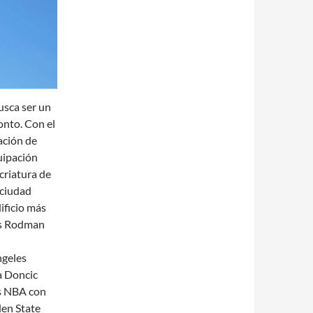
usca ser un
onto. Con el
ación de
uipación
criatura de
 ciudad
ificio más
is Rodman
ngeles
 Doncic
as NBA con
den State