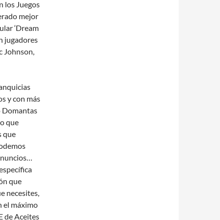
n los Juegos
derado mejor
pular ‘Dream
n jugadores
c Johnson,
ranquicias
os y con más
omo Domantas
ro que
s que
 podemos
lanuncios…
específica
ión que
e necesites,
n el máximo
E de Aceites