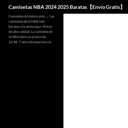
Buscar
Camisetas NBA 2024 2025 Baratas【Envío Gratis】
Camisetas de baloncesto → Las
camisetas de la NBA más
baratas a la venta aquí. Precio
de alta calidad. La camiseta de
la NBA tiene un precio de
22,8€, 7 años de experiencia.