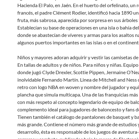
Hacienda El Palo, en Jaén. En el huerto del orfelinato, un r
francés, el padre Clément Rodier, identificó hacia 1890 u
fruta, más sabrosa, aparecida por sorpresa en sus árboles 
Establecían su base de operaciones en una isla o bahía de
donde se abastecían de víveres y armas para los asaltos na
algunos puertos importantes en las islas o en el continent
Niños y mayores adoran adquirir y vestir las camisetas de 
En tallas de adultos y de niños. Para niños y niñas. Equip
donde jugó Clyde Drexler, Scottie Pippen, Jermaine O’Nea
inolvidable Fernando Martín. Linea de Mitchell and Ness
retro con logo NBA en woven y nombre del jugador y equ
plancha que simula multicapa. Una de las franquicias má
con más respeto al concepto legendario de equipo de bal
complemento ideal para jugadores de baloncesto y fans d
Tienen también el catálogo de pantalones de basquet y b
más grande. Contiene el número más grande de estudios 
desarrollo, ésta es responsable de los juegos de aventura-a