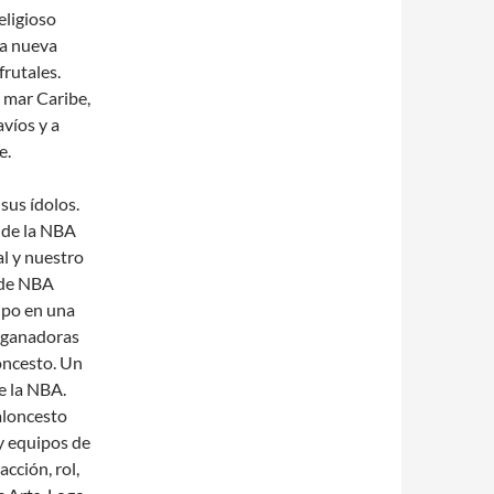
eligioso
na nueva
frutales.
l mar Caribe,
víos y a
e.
sus ídolos.
o de la NBA
l y nuestro
 de NBA
ipo en una
s ganadoras
oncesto. Un
e la NBA.
aloncesto
y equipos de
cción, rol,