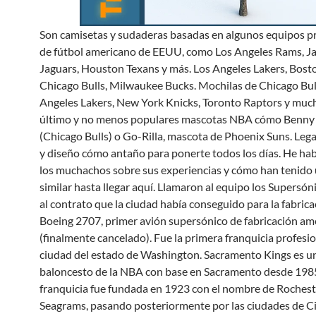
Son camisetas y sudaderas basadas en algunos equipos p
de fútbol americano de EEUU, como Los Angeles Rams, Ja
Jaguars, Houston Texans y más. Los Angeles Lakers, Bosto
Chicago Bulls, Milwaukee Bucks. Mochilas de Chicago Bull
Angeles Lakers, New York Knicks, Toronto Raptors y muc
último y no menos populares mascotas NBA cómo Benny 
(Chicago Bulls) o Go-Rilla, mascota de Phoenix Suns. Lega
y diseño cómo antaño para ponerte todos los días. He ha
los muchachos sobre sus experiencias y cómo han tenido
similar hasta llegar aquí. Llamaron al equipo los Supersó
al contrato que la ciudad había conseguido para la fabrica
Boeing 2707, primer avión supersónico de fabricación am
(finalmente cancelado). Fue la primera franquicia profesio
ciudad del estado de Washington. Sacramento Kings es u
baloncesto de la NBA con base en Sacramento desde 1985
franquicia fue fundada en 1923 con el nombre de Rochest
Seagrams, pasando posteriormente por las ciudades de Ci