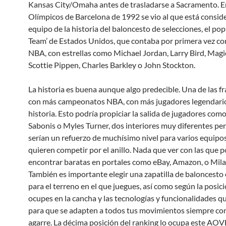
Kansas City/Omaha antes de trasladarse a Sacramento. E
Olímpicos de Barcelona de 1992 se vio al que está consi
equipo de la historia del baloncesto de selecciones, el po
Team’ de Estados Unidos, que contaba por primera vez co
NBA, con estrellas como Michael Jordan, Larry Bird, Magi
Scottie Pippen, Charles Barkley o John Stockton.
La historia es buena aunque algo predecible. Una de las f
con más campeonatos NBA, con más jugadores legendari
historia. Esto podría propiciar la salida de jugadores c
Sabonis o Myles Turner, dos interiores muy diferentes pe
serían un refuerzo de muchísimo nivel para varios equipo
quieren competir por el anillo. Nada que ver con las que
encontrar baratas en portales como eBay, Amazon, o Mi
También es importante elegir una zapatilla de baloncesto 
para el terreno en el que juegues, así como según la posic
ocupes en la cancha y las tecnologías y funcionalidades qu
para que se adapten a todos tus movimientos siempre co
agarre. La décima posición del ranking lo ocupa este AOV