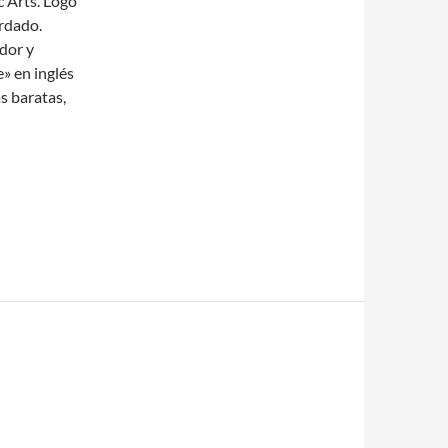
c Arts. Logo
rdado.
dor y
» en inglés
 baratas,