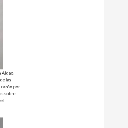
a Aldao,
de las
, razón por
os sobre
el