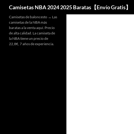
Buscar
Camisetas NBA 2024 2025 Baratas【Envío Gratis】
Camisetas de baloncesto → Las
camisetas de la NBA más
baratas a la venta aquí. Precio
de alta calidad. La camiseta de
la NBA tiene un precio de
22,8€, 7 años de experiencia.