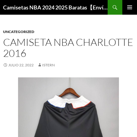
Buscar
Camisetas NBA 2024 2025 Baratas【Envío Gratis】
SALTAR
MENÚ
AL
PRINCI
CONTENIDO
UNCATEGORIZED
CAMISETA NBA CHARLOTTE
2016
JULIO 22, 2022
ISTERN