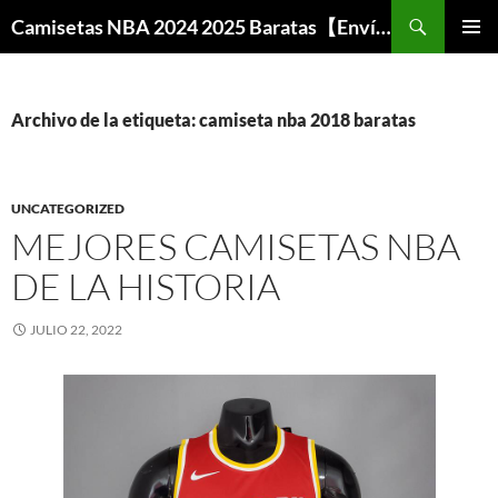
Buscar
Camisetas NBA 2024 2025 Baratas【Envío Gratis】
SALTAR
MENÚ
AL
PRINCI
CONTENIDO
Archivo de la etiqueta: camiseta nba 2018 baratas
UNCATEGORIZED
MEJORES CAMISETAS NBA
DE LA HISTORIA
JULIO 22, 2022