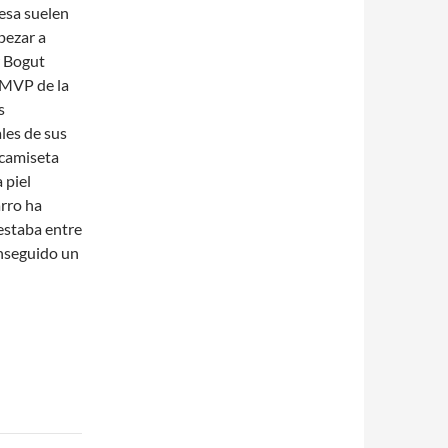
lesa suelen
pezar a
w Bogut
(MVP de la
s
les de sus
 camiseta
 piel
arro ha
estaba entre
nseguido un