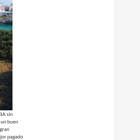
BA sin
o un buen
 gran
ejor pagado