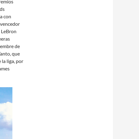
premios
rds
ía con
a vencedor
, LeBron
eeras
iembre de
Tanto, que
la liga, por
James