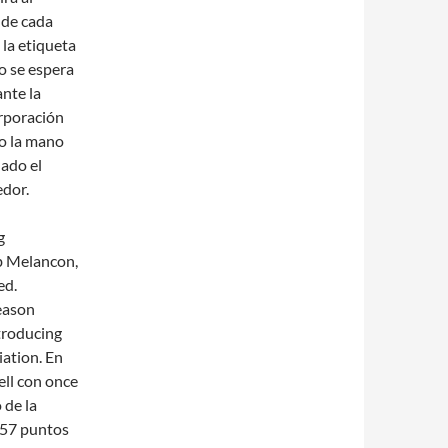
 de cada
 la etiqueta
no se espera
nte la
rporación
jo la mano
nado el
edor.
g
 b Melancon,
ed.
eason
troducing
ation. En
ell con once
 de la
157 puntos