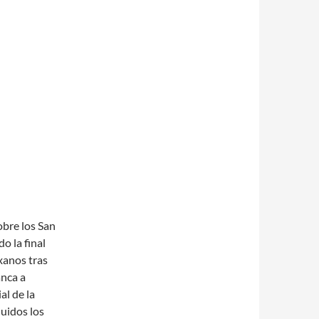
obre los San
o la final
xanos tras
anca a
al de la
luidos los