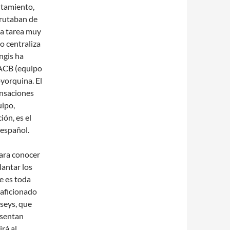
entamiento,
frutaban de
na tarea muy
no centraliza
ngis ha
 ACB (equipo
oyorquina. El
ensaciones
ipo,
ón, es el
 español.
para conocer
antar los
e es toda
 aficionado
rseys, que
esentan
rá al