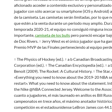
aficionado acceder a contenido exclusivo y personalizado
jugador con sólo acercar su smartphone (iOS y Android) a
de la camiseta. Las camisetas serán limitadas, por lo que 
que estén a la venta durante un periodo muy amplio. Dura
temporada 2020-21, el equipo no consiguió ninguna inco
importante,
camiseta de los bulls
pero pareció encajar ba
de Doc Rivers. ↑ Jerry West es el único jugador que ha ga
Premio MVP de las Finales perteneciendo al equipo perd
↑ The Physics of Hockey (ed.). ↑ a b Canadian Broadcastin
Corporation (ed.). ↑ The Canadian Encyclopedia (ed.). ↑ a
Benoit (2009). The Rocket: A Cultural History. ↑ The Star, 
«Everything you need to know about the 2019-20 NBA s
restart». What you need to know about the statement. In
the Nike @NBA Connected Jersey. Welcome to the Associ
cuanto a jugadores, el más laureado en anillos es Bill Russ
campeonatos en trece años, el máximo anotador histórico
competición es el estadounidense LeBron James con 44.