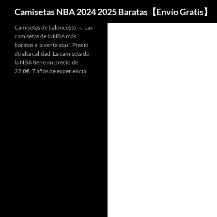
Buscar
Camisetas NBA 2024 2025 Baratas【Envío Gratis】
Camisetas de baloncesto → Las
camisetas de la NBA más
baratas a la venta aquí. Precio
de alta calidad. La camiseta de
la NBA tiene un precio de
22,8€, 7 años de experiencia.