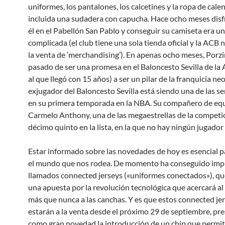
uniformes, los pantalones, los calcetines y la ropa de cal
incluida una sudadera con capucha. Hace ocho meses dis
él en el Pabellón San Pablo y conseguir su camiseta era u
complicada (el club tiene una sola tienda oficial y la ACB 
la venta de ‘merchandising’). En apenas ocho meses, Porzi
pasado de ser una promesa en el Baloncesto Sevilla de la
al que llegó con 15 años) a ser un pilar de la franquicia ne
exjugador del Baloncesto Sevilla está siendo una de las s
en su primera temporada en la NBA. Su compañero de equ
Carmelo Anthony, una de las megaestrellas de la competici
décimo quinto en la lista, en la que no hay ningún jugador
Estar informado sobre las novedades de hoy es esencial 
el mundo que nos rodea. De momento ha conseguido impl
llamados connected jerseys («uniformes conectados»), qu
una apuesta por la revolución tecnológica que acercará al
más que nunca a las canchas. Y es que estos connected je
estarán a la venta desde el próximo 29 de septiembre, pr
como gran novedad la introducción de un chip que permiti