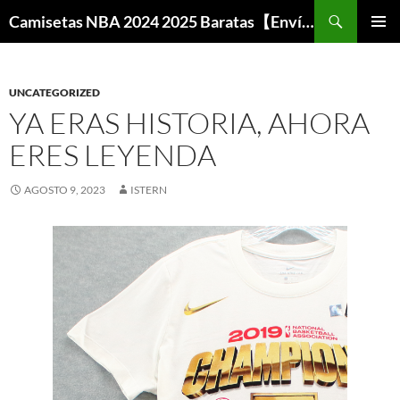
Buscar
Camisetas NBA 2024 2025 Baratas【Envío Gratis】
SALTAR
MENÚ
AL
PRINCI
CONTENIDO
UNCATEGORIZED
YA ERAS HISTORIA, AHORA
ERES LEYENDA
AGOSTO 9, 2023
ISTERN