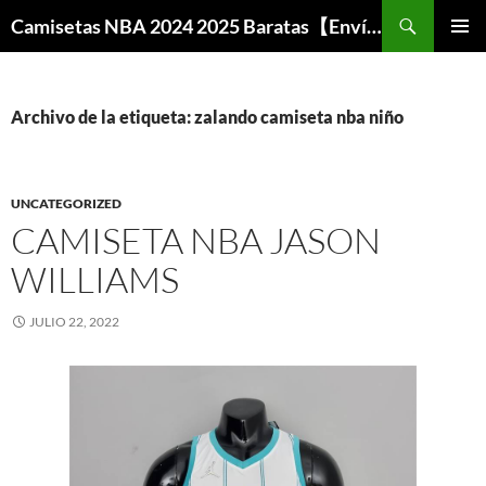
Buscar
Camisetas NBA 2024 2025 Baratas【Envío Gratis】
SALTAR
MENÚ
AL
PRINCI
CONTENIDO
Archivo de la etiqueta: zalando camiseta nba niño
UNCATEGORIZED
CAMISETA NBA JASON
WILLIAMS
JULIO 22, 2022