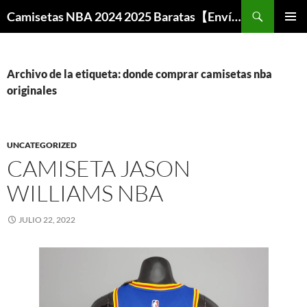
Buscar
Camisetas NBA 2024 2025 Baratas【Envío Gratis】
SALTAR
MENÚ
AL
PRINCI
CONTENIDO
Archivo de la etiqueta: donde comprar camisetas nba
originales
UNCATEGORIZED
CAMISETA JASON
WILLIAMS NBA
JULIO 22, 2022