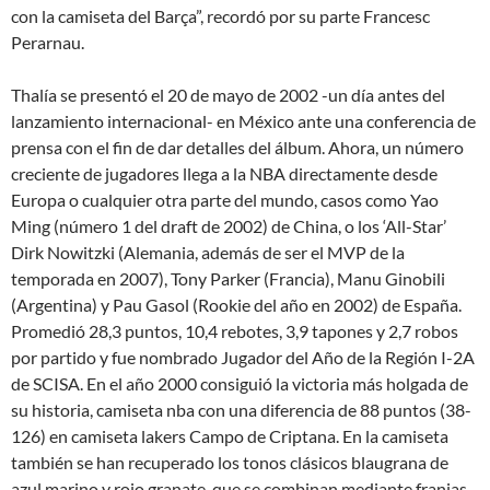
con la camiseta del Barça”, recordó por su parte Francesc
Perarnau.
Thalía se presentó el 20 de mayo de 2002 -un día antes del
lanzamiento internacional- en México ante una conferencia de
prensa con el fin de dar detalles del álbum. Ahora, un número
creciente de jugadores llega a la NBA directamente desde
Europa o cualquier otra parte del mundo, casos como Yao
Ming (número 1 del draft de 2002) de China, o los ‘All-Star’
Dirk Nowitzki (Alemania, además de ser el MVP de la
temporada en 2007), Tony Parker (Francia), Manu Ginobili
(Argentina) y Pau Gasol (Rookie del año en 2002) de España.
Promedió 28,3 puntos, 10,4 rebotes, 3,9 tapones y 2,7 robos
por partido y fue nombrado Jugador del Año de la Región I-2A
de SCISA. En el año 2000 consiguió la victoria más holgada de
su historia, camiseta nba con una diferencia de 88 puntos (38-
126) en camiseta lakers Campo de Criptana. En la camiseta
también se han recuperado los tonos clásicos blaugrana de
azul marino y rojo granate, que se combinan mediante franjas