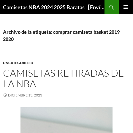
Buscar
Camisetas NBA 2024 2025 Baratas【Envío Gratis】
SALTAR
MENÚ
AL
PRINCI
CONTENIDO
Archivo de la etiqueta: comprar camiseta basket 2019
2020
UNCATEGORIZED
CAMISETAS RETIRADAS DE
LA NBA
DICIEMBRE 13, 2023