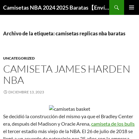
Buscar
Camisetas NBA 2024 2025 Baratas【Envío Gratis】
SALTAR
MENÚ
AL
PRINCI
CONTENIDO
Archivo de la etiqueta: camisetas replicas nba baratas
UNCATEGORIZED
CAMISETA JAMES HARDEN
NBA
DICIEMBRE 13, 2023
Se decidió la construcción del mismo ya que el Bradley Center
era, después del Madison y Oracle Arena,
camiseta de los bulls
el tercer estadio más viejo de la NBA. El 26 de julio de 2018 se
llegó a un acuerdo de patrocinio por 25 años con la empresa