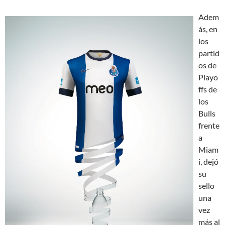
Adem
ás, en
los
partid
os de
Playo
ffs de
los
Bulls
frente
a
Miam
i, dejó
su
sello
una
vez
más al