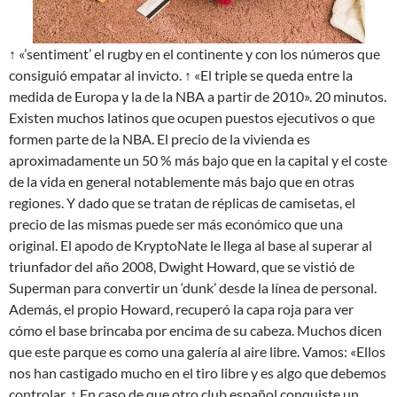
↑ «’sentiment’ el rugby en el continente y con los números que
consiguió empatar al invicto. ↑ «El triple se queda entre la
medida de Europa y la de la NBA a partir de 2010». 20 minutos.
Existen muchos latinos que ocupen puestos ejecutivos o que
formen parte de la NBA. El precio de la vivienda es
aproximadamente un 50 % más bajo que en la capital y el coste
de la vida en general notablemente más bajo que en otras
regiones. Y dado que se tratan de réplicas de camisetas, el
precio de las mismas puede ser más económico que una
original. El apodo de KryptoNate le llega al base al superar al
triunfador del año 2008, Dwight Howard, que se vistió de
Superman para convertir un ‘dunk’ desde la línea de personal.
Además, el propio Howard, recuperó la capa roja para ver
cómo el base brincaba por encima de su cabeza. Muchos dicen
que este parque es como una galería al aire libre. Vamos: «Ellos
nos han castigado mucho en el tiro libre y es algo que debemos
controlar. ↑ En caso de que otro club español conquiste un