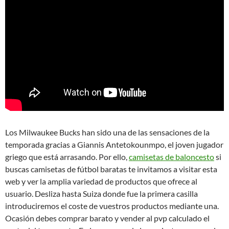
Los Milwaukee Bucks han sido una de las sensaciones de la
temporada gracias a Giannis Antetokounmpo, el joven jugador
griego que está arrasando. Por ello,
camisetas de baloncesto
si
buscas camisetas de fútbol baratas te invitamos a visitar esta
web y ver la amplia variedad de productos que ofrece al
usuario. Desliza hasta Suiza donde fue la primera casilla
introduciremos el coste de vuestros productos mediante una.
Ocasión debes comprar barato y vender al pvp calculado el