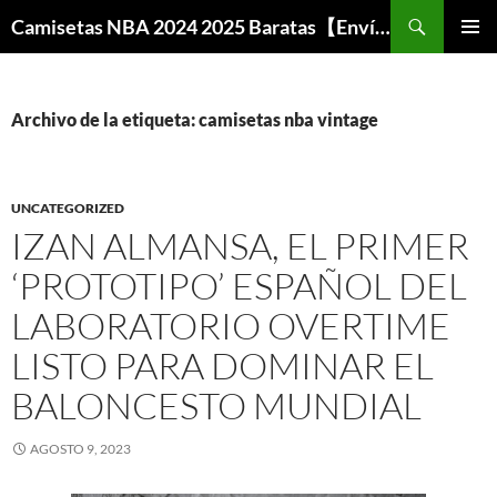
Buscar
Camisetas NBA 2024 2025 Baratas【Envío Gratis】
SALTAR
MENÚ
AL
PRINCI
CONTENIDO
Archivo de la etiqueta: camisetas nba vintage
UNCATEGORIZED
IZAN ALMANSA, EL PRIMER
‘PROTOTIPO’ ESPAÑOL DEL
LABORATORIO OVERTIME
LISTO PARA DOMINAR EL
BALONCESTO MUNDIAL
AGOSTO 9, 2023