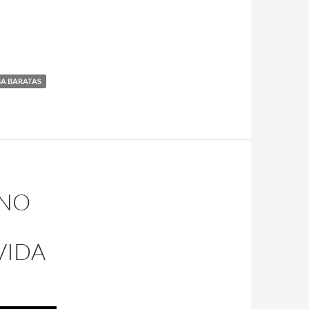
BA BARATAS
 NO
VIDA