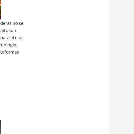
aderas no se
, etc son
 para el uso
cnología,
lataformas