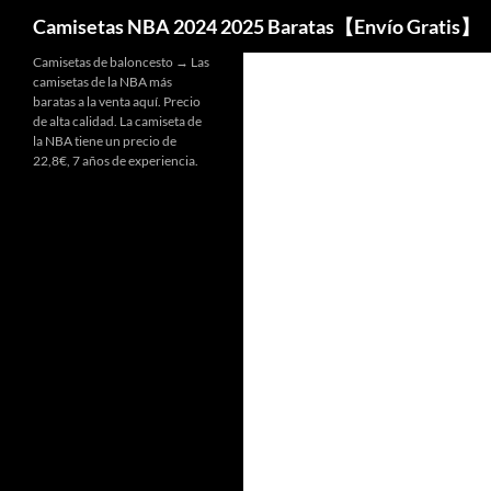
Buscar
Camisetas NBA 2024 2025 Baratas【Envío Gratis】
Camisetas de baloncesto → Las
camisetas de la NBA más
baratas a la venta aquí. Precio
de alta calidad. La camiseta de
la NBA tiene un precio de
22,8€, 7 años de experiencia.