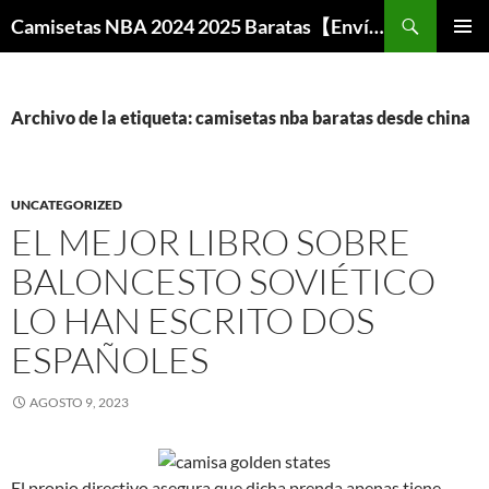
Buscar
Camisetas NBA 2024 2025 Baratas【Envío Gratis】
SALTAR
MENÚ
AL
PRINCI
CONTENIDO
Archivo de la etiqueta: camisetas nba baratas desde china
UNCATEGORIZED
EL MEJOR LIBRO SOBRE
BALONCESTO SOVIÉTICO
LO HAN ESCRITO DOS
ESPAÑOLES
AGOSTO 9, 2023
El propio directivo asegura que dicha prenda apenas tiene