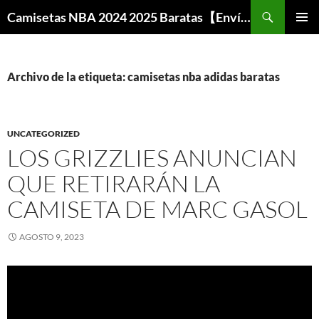
Buscar
Camisetas NBA 2024 2025 Baratas【Envío Gratis】
SALTAR
MENÚ
AL
PRINCI
CONTENIDO
Archivo de la etiqueta: camisetas nba adidas baratas
UNCATEGORIZED
LOS GRIZZLIES ANUNCIAN
QUE RETIRARÁN LA
CAMISETA DE MARC GASOL
AGOSTO 9, 2023