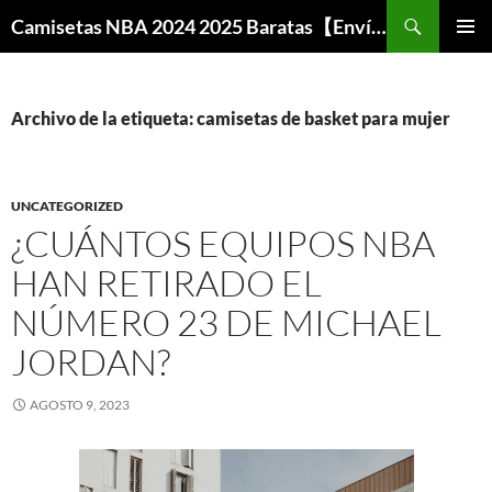
Buscar
Camisetas NBA 2024 2025 Baratas【Envío Gratis】
SALTAR
MENÚ
AL
PRINCI
CONTENIDO
Archivo de la etiqueta: camisetas de basket para mujer
UNCATEGORIZED
¿CUÁNTOS EQUIPOS NBA
HAN RETIRADO EL
NÚMERO 23 DE MICHAEL
JORDAN?
AGOSTO 9, 2023