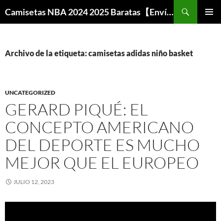
Buscar
Camisetas NBA 2024 2025 Baratas【Envío Gratis】
SALTAR
MENÚ
AL
PRINCI
CONTENIDO
Archivo de la etiqueta: camisetas adidas niño basket
UNCATEGORIZED
GERARD PIQUÉ: EL
CONCEPTO AMERICANO
DEL DEPORTE ES MUCHO
MEJOR QUE EL EUROPEO
JULIO 12, 2023