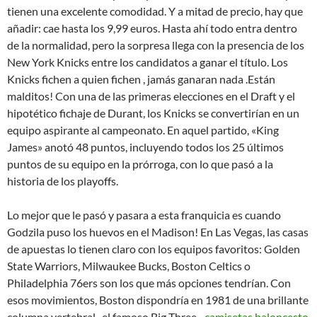
tienen una excelente comodidad. Y a mitad de precio, hay que
añadir: cae hasta los 9,99 euros. Hasta ahí todo entra dentro
de la normalidad, pero la sorpresa llega con la presencia de los
New York Knicks entre los candidatos a ganar el título. Los
Knicks fichen a quien fichen , jamás ganaran nada .Están
malditos! Con una de las primeras elecciones en el Draft y el
hipotético fichaje de Durant, los Knicks se convertirían en un
equipo aspirante al campeonato. En aquel partido, «King
James» anotó 48 puntos, incluyendo todos los 25 últimos
puntos de su equipo en la prórroga, con lo que pasó a la
historia de los playoffs.
Lo mejor que le pasó y pasara a esta franquicia es cuando
Godzila puso los huevos en el Madison! En Las Vegas, las casas
de apuestas lo tienen claro con los equipos favoritos: Golden
State Warriors, Milwaukee Bucks, Boston Celtics o
Philadelphia 76ers son los que más opciones tendrían. Con
esos movimientos, Boston dispondría en 1981 de una brillante
columna vertebral -el famoso Big Three-,
camisetas baloncesto