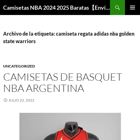
Buscar
Camisetas NBA 2024 2025 Baratas【Envío Gratis】
SALTAR
MENÚ
AL
PRINCI
CONTENIDO
Archivo de la etiqueta: camiseta regata adidas nba golden
state warriors
UNCATEGORIZED
CAMISETAS DE BASQUET
NBA ARGENTINA
JULIO 22, 2022