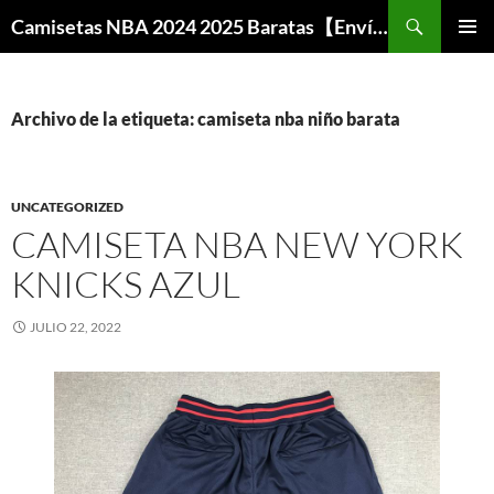
Buscar
Camisetas NBA 2024 2025 Baratas【Envío Gratis】
SALTAR
MENÚ
AL
PRINCI
CONTENIDO
Archivo de la etiqueta: camiseta nba niño barata
UNCATEGORIZED
CAMISETA NBA NEW YORK
KNICKS AZUL
JULIO 22, 2022