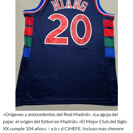
«Orígenes y antecedentes del Real Madrid». «La aguja del
pajar: el origen del fútbol en Madrid». «El Mejor Club del Siglo
XX cumple 104 años». ↑ a b c d CIHEFE. Incluso mas chevere