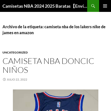
Buscar
Camisetas NBA 2024 2025 Baratas【Envío Gratis】
SALTAR
MENÚ
AL
PRINCI
CONTENIDO
Archivo de la etiqueta: camiseta nba de los lakers nike de
james en amazon
UNCATEGORIZED
CAMISETA NBA DONCIC
NIÑOS
JULIO 22, 2022