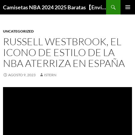
Buscar
Camisetas NBA 2024 2025 Baratas【Envío Gratis】
SALTAR
MENÚ
AL
PRINCI
CONTENIDO
UNCATEGORIZED
RUSSELL WESTBROOK, EL
ICONO DE ESTILO DE LA
NBA ATERRIZA EN ESPAÑA
AGOSTO 9, 2023
ISTERN