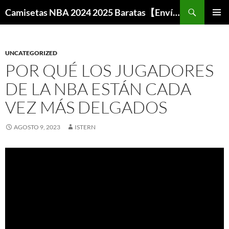
Buscar
Camisetas NBA 2024 2025 Baratas【Envío Gratis】
SALTAR
MENÚ
AL
PRINCI
CONTENIDO
UNCATEGORIZED
POR QUÉ LOS JUGADORES
DE LA NBA ESTÁN CADA
VEZ MÁS DELGADOS
AGOSTO 9, 2023
ISTERN