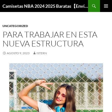
Buscar
Camisetas NBA 2024 2025 Baratas【Envío Gratis】
SALTAR
MENÚ
AL
PRINCI
CONTENIDO
UNCATEGORIZED
PARA TRABAJAR EN ESTA
NUEVA ESTRUCTURA
AGOSTO 9, 2023
ISTERN