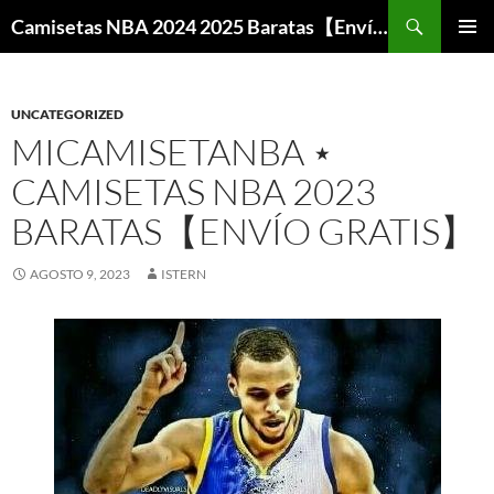
Buscar
Camisetas NBA 2024 2025 Baratas【Envío Gratis】
SALTAR
MENÚ
AL
PRINCI
CONTENIDO
UNCATEGORIZED
MICAMISETANBA ⋆
CAMISETAS NBA 2023
BARATAS【ENVÍO GRATIS】
AGOSTO 9, 2023
ISTERN