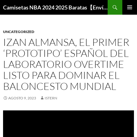
Buscar
Camisetas NBA 2024 2025 Baratas【Envío Gratis】
SALTAR
MENÚ
AL
PRINCI
CONTENIDO
UNCATEGORIZED
IZAN ALMANSA, EL PRIMER
‘PROTOTIPO’ ESPAÑOL DEL
LABORATORIO OVERTIME
LISTO PARA DOMINAR EL
BALONCESTO MUNDIAL
AGOSTO 9, 2023
ISTERN