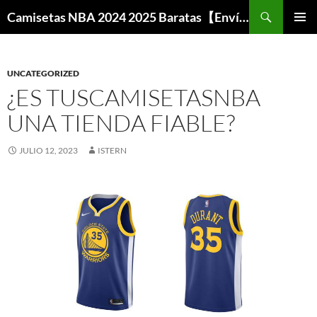
Buscar
Camisetas NBA 2024 2025 Baratas【Envío Gratis】
SALTAR
MENÚ
AL
PRINCI
CONTENIDO
UNCATEGORIZED
¿ES TUSCAMISETASNBA
UNA TIENDA FIABLE?
JULIO 12, 2023
ISTERN