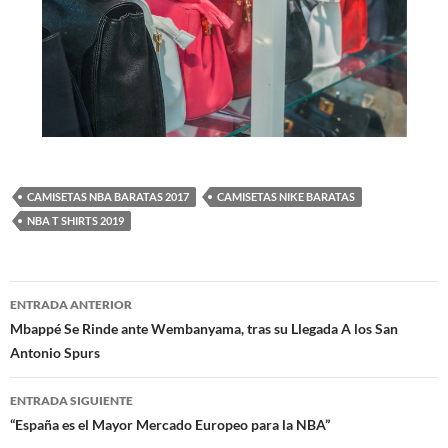
CAMISETAS NBA BARATAS 2017
CAMISETAS NIKE BARATAS
NBA T SHIRTS 2019
Navegación
ENTRADA ANTERIOR
de
Mbappé Se Rinde ante Wembanyama, tras su Llegada A los San
Antonio Spurs
entradas
ENTRADA SIGUIENTE
“España es el Mayor Mercado Europeo para la NBA”