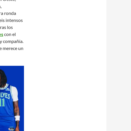
,
ra ronda
eis intensos
ras los
es
con el
 y compañía.
ue merece un