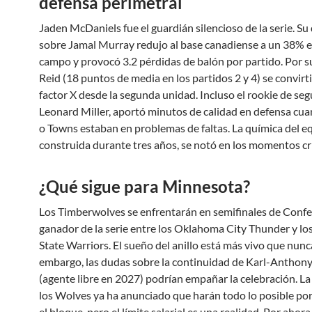
defensa perimetral
Jaden McDaniels fue el guardián silencioso de la serie. Su
sobre Jamal Murray redujo al base canadiense a un 38% e
campo y provocó 3.2 pérdidas de balón por partido. Por s
Reid (18 puntos de media en los partidos 2 y 4) se convirti
factor X desde la segunda unidad. Incluso el rookie de se
Leonard Miller, aportó minutos de calidad en defensa cu
o Towns estaban en problemas de faltas. La química del e
construida durante tres años, se notó en los momentos crí
¿Qué sigue para Minnesota?
Los Timberwolves se enfrentarán en semifinales de Confe
ganador de la serie entre los Oklahoma City Thunder y lo
State Warriors. El sueño del anillo está más vivo que nunca
embargo, las dudas sobre la continuidad de Karl-Anthon
(agente libre en 2027) podrían empañar la celebración. La 
los Wolves ya ha anunciado que harán todo lo posible po
el bloque, pero el límite salarial es una realidad. Por ahora,