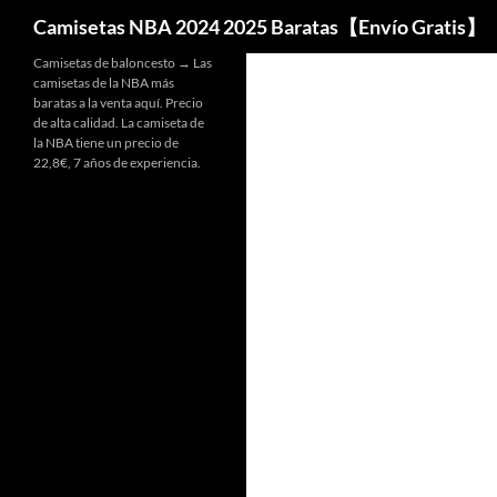
Buscar
Camisetas NBA 2024 2025 Baratas【Envío Gratis】
Camisetas de baloncesto → Las
camisetas de la NBA más
baratas a la venta aquí. Precio
de alta calidad. La camiseta de
la NBA tiene un precio de
22,8€, 7 años de experiencia.