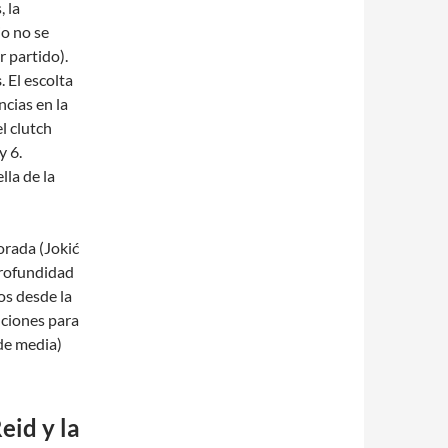
 la
io no se
r partido).
s
. El escolta
ncias en la
l clutch
y 6.
la de la
orada (Jokić
profundidad
os desde la
uciones para
 de media)
eid y la