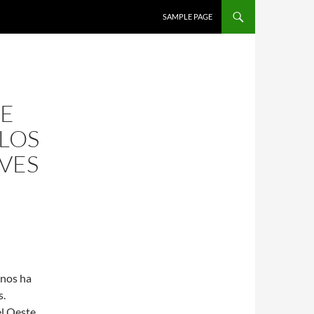
SALTAR AL CONTENIDO
SAMPLE PAGE
DE
 LOS
VES
 nos ha
s.
el Oeste,