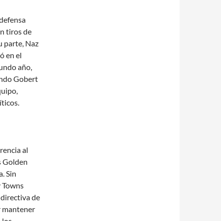
 defensa
n tiros de
u parte, Naz
ó en el
gundo año,
ando Gobert
quipo,
ticos.
rencia al
s Golden
. Sin
y Towns
directiva de
r mantener
 los