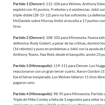
Partido 1 (Denver):
112-106 para Wolves. Anthony Edw
explotó con 41 puntos, 9 rebotes y 6 asistencias. Jokić s
triple-doble (28-15-12) pero no fue suficiente. La defens
McDaniels sobre Murray limitó al escolta a 17 puntos co
tiros.
Partido 2 (Denver):
108-102 para Minnesota. Nueva exhi
defensiva. Rudy Gobert, a pesar de las críticas, dominó lo
(16 rebotes) y puso en problemas a Jokić con la ayuda de 
Anthony Towns. Naz Reid, desde el banquillo, anotó 23 p
Partido 3 (Minneapolis):
119-111 para Denver. Los Nugg
reaccionaron con un gran tercer cuarto. Aaron Gordon (3
fue el héroe inesperado. Los Wolves fallaron 11 tiros libre
pagaron caro.
Partido 4 (Minneapolis):
98-95 para Minnesota. Partido d
Triple de Mike Conley a falta de 3 segundos para sellar la v
Jokić estuvo errático (8/23 en tiros). Los Wolves se coloc