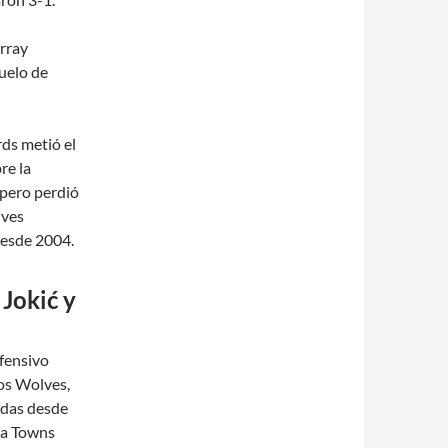
rray
uelo de
ds metió el
re la
 pero perdió
lves
desde 2004.
 Jokić y
efensivo
los Wolves,
udas desde
 a Towns