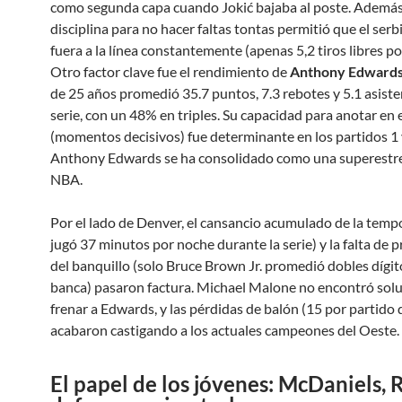
como segunda capa cuando Jokić bajaba al poste. Además,
disciplina para no hacer faltas tontas permitió que el serb
fuera a la línea constantemente (apenas 5,2 tiros libres po
Otro factor clave fue el rendimiento de
Anthony Edward
de 25 años promedió 35.7 puntos, 7.3 rebotes y 5.1 asiste
serie, con un 48% en triples. Su capacidad para anotar en e
(momentos decisivos) fue determinante en los partidos 1 
Anthony Edwards se ha consolidado como una superestrel
NBA.
Por el lado de Denver, el cansancio acumulado de la temp
jugó 37 minutos por noche durante la serie) y la falta de 
del banquillo (solo Bruce Brown Jr. promedió dobles dígit
banca) pasaron factura. Michael Malone no encontró sol
frenar a Edwards, y las pérdidas de balón (15 por partido
acabaron castigando a los actuales campeones del Oeste.
El papel de los jóvenes: McDaniels, R