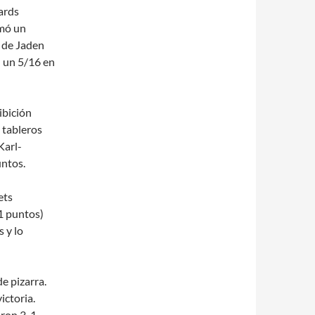
ards
umó un
a de Jaden
n un 5/16 en
bición
s tableros
Karl-
untos.
ets
1 puntos)
s y lo
e pizarra.
ictoria.
aron 3-1.