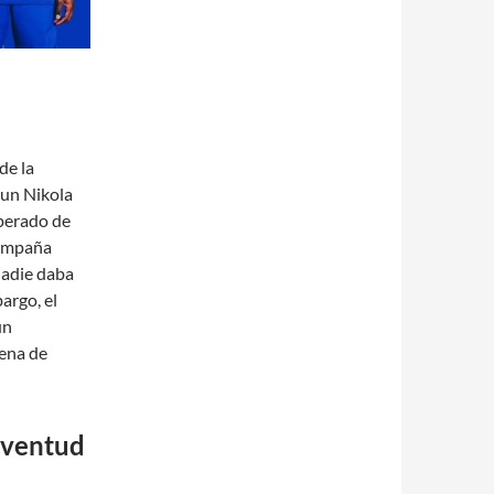
de la
 un Nikola
perado de
campaña
Nadie daba
argo, el
un
rena de
juventud