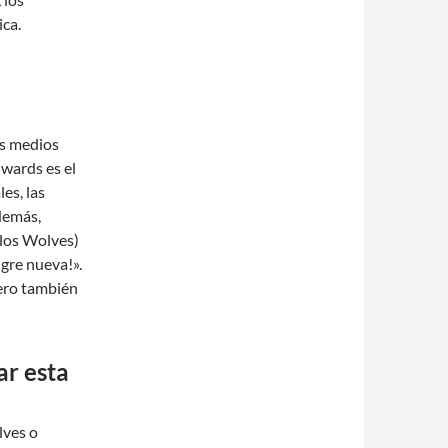
ica.
os medios
dwards es el
es, las
demás,
los Wolves)
ngre nueva!».
pero también
r esta
lves o