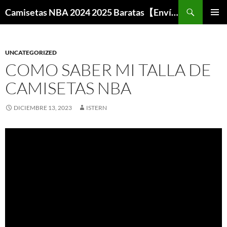
Buscar
Camisetas NBA 2024 2025 Baratas【Envío Gratis】
SALTAR
MENÚ
AL
PRINCI
CONTENIDO
UNCATEGORIZED
COMO SABER MI TALLA DE
CAMISETAS NBA
DICIEMBRE 13, 2023
ISTERN