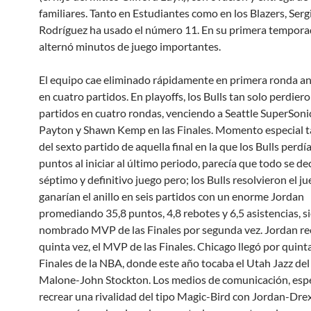
familiares. Tanto en Estudiantes como en los Blazers, Serg
Rodríguez ha usado el número 11. En su primera tempor
alternó minutos de juego importantes.
El equipo cae eliminado rápidamente en primera ronda a
en cuatro partidos. En playoffs, los Bulls tan solo perdiero
partidos en cuatro rondas, venciendo a Seattle SuperSoni
Payton y Shawn Kemp en las Finales. Momento especial t
del sexto partido de aquella final en la que los Bulls perdí
puntos al iniciar al último periodo, parecía que todo se de
séptimo y definitivo juego pero; los Bulls resolvieron el ju
ganarían el anillo en seis partidos con un enorme Jordan
promediando 35,8 puntos, 4,8 rebotes y 6,5 asistencias, s
nombrado MVP de las Finales por segunda vez. Jordan rec
quinta vez, el MVP de las Finales. Chicago llegó por quinta
Finales de la NBA, donde este año tocaba el Utah Jazz del
Malone-John Stockton. Los medios de comunicación, es
recrear una rivalidad del tipo Magic-Bird con Jordan-Drex