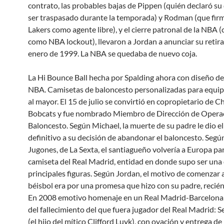
contrato, las probables bajas de Pippen (quién declaró su
ser traspasado durante la temporada) y Rodman (que firm
Lakers como agente libre), y el cierre patronal de la NBA 
como NBA lockout), llevaron a Jordan a anunciar su retira
enero de 1999. La NBA se quedaba de nuevo coja.
La Hi Bounce Ball hecha por Spalding ahora con diseño de
NBA. Camisetas de baloncesto personalizadas para equip
al mayor. El 15 de julio se convirtió en copropietario de C
Bobcats y fue nombrado Miembro de Dirección de Opera
Baloncesto. Según Michael, la muerte de su padre le dio el
definitivo a su decisión de abandonar el baloncesto. Seg
Jugones, de La Sexta, el santiagueño volvería a Europa par
camiseta del Real Madrid, entidad en donde supo ser una 
principales figuras. Según Jordan, el motivo de comenzar a
béisbol era por una promesa que hizo con su padre, recién 
En 2008 emotivo homenaje en un Real Madrid-Barcelona
del fallecimiento del que fuera jugador del Real Madrid: S
(el hijo del mítico Clifford Luyk), con ovación y entrega de