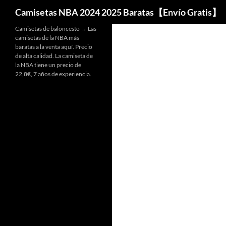
Buscar
Camisetas NBA 2024 2025 Baratas【Envío Gratis】
Camisetas de baloncesto → Las
camisetas de la NBA más
baratas a la venta aquí. Precio
de alta calidad. La camiseta de
la NBA tiene un precio de
22,8€, 7 años de experiencia.