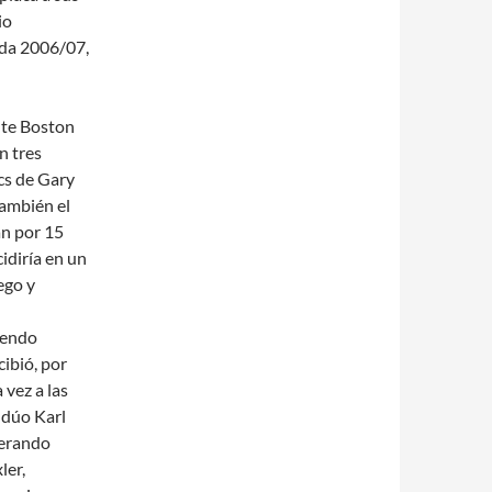
io
ada 2006/07,
nte Boston
n tres
cs de Gary
ambién el
an por 15
cidiría en un
ego y
iendo
ibió, por
 vez a las
 dúo Karl
perando
ler,