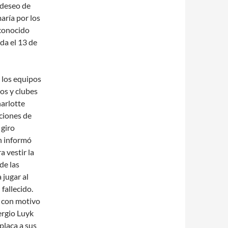
 deseo de
aría por los
(conocido
da el 13 de
 los equipos
os y clubes
harlotte
ciones de
 giro
ún informó
a vestir la
de las
 jugar al
fallecido.
 con motivo
ergio Luyk
 placa a sus