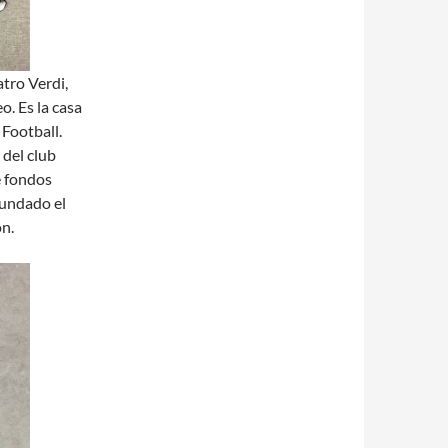
atro Verdi,
. Es la casa
 Football.
 del club
e fondos
fundado el
ón.