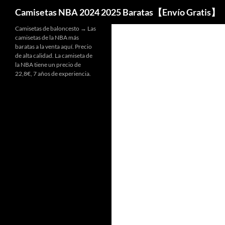
Buscar
Camisetas NBA 2024 2025 Baratas【Envío Gratis】
Camisetas de baloncesto → Las
camisetas de la NBA más
baratas a la venta aquí. Precio
de alta calidad. La camiseta de
la NBA tiene un precio de
22,8€, 7 años de experiencia.