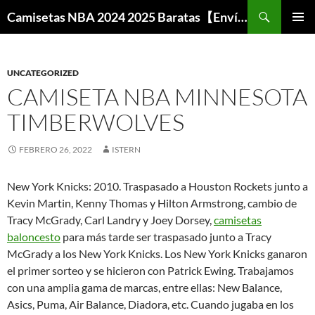
Buscar
Camisetas NBA 2024 2025 Baratas【Envío Gratis】
SALTAR
MENÚ
AL
PRINCI
CONTENIDO
UNCATEGORIZED
CAMISETA NBA MINNESOTA
TIMBERWOLVES
FEBRERO 26, 2022
ISTERN
New York Knicks: 2010. Traspasado a Houston Rockets junto a
Kevin Martin, Kenny Thomas y Hilton Armstrong, cambio de
Tracy McGrady, Carl Landry y Joey Dorsey,
camisetas
baloncesto
para más tarde ser traspasado junto a Tracy
McGrady a los New York Knicks. Los New York Knicks ganaron
el primer sorteo y se hicieron con Patrick Ewing. Trabajamos
con una amplia gama de marcas, entre ellas: New Balance,
Asics, Puma, Air Balance, Diadora, etc. Cuando jugaba en los