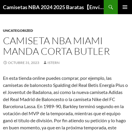
Buscar
Camisetas NBA 2024 2025 Baratas【Envío Gratis】
SALTAR
MENÚ
AL
PRINCI
CONTENIDO
UNCATEGORIZED
CAMISETA NBA MIAMI
MANDA CORTA BUTLER
OCTUBRE 31, 2023
ISTERN
En esta tienda online puedes comprar, por ejemplo, las
camisetas de baloncesto Spalding del Real Betis Energía Plus o
el Joventut de Badalona, así como la nueva camiseta Adidas
del Real Madrid de Baloncesto o la camiseta Nike del FC
Barcelona Lassa. En 1989-90, Barkley terminó segundo en la
votación del MVP de la temporada, mientras que el equipo
ganó el título de división. Por fin atiendo su petición y lo hago
en buen momento, ya que en la próxima temporada, este