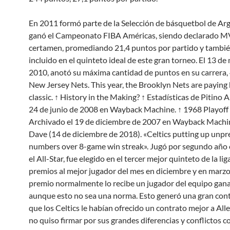
En 2011 formó parte de la Selección de básquetbol de Ar
ganó el Campeonato FIBA Américas, siendo declarado M
certamen, promediando 21,4 puntos por partido y tambié
incluido en el quinteto ideal de este gran torneo. El 13 de
2010, anotó su máxima cantidad de puntos en su carrera, 
New Jersey Nets. This year, the Brooklyn Nets are paying
classic. ↑ History in the Making? ↑ Estadísticas de Pitino 
24 de junio de 2008 en Wayback Machine. ↑ 1968 Playoff
Archivado el 19 de diciembre de 2007 en Wayback Machin
Dave (14 de diciembre de 2018). «Celtics putting up unp
numbers over 8-game win streak». Jugó por segundo año
el All-Star, fue elegido en el tercer mejor quinteto de la lig
premios al mejor jugador del mes en diciembre y en marzo
premio normalmente lo recibe un jugador del equipo gana
aunque esto no sea una norma. Esto generó una gran cont
que los Celtics le habían ofrecido un contrato mejor a Alle
no quiso firmar por sus grandes diferencias y conflictos c