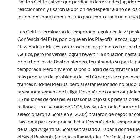
Boston Celtics, al ver que perdían a dos grandes jugadore
reaccionaron y usaron la opción de despedir a uno de los 
lesionados para tener un cupo para contratar a un nuevo 
Los Celtics terminaron la temporada regular en la 7.ª posic
Confencia del Este, por lo que en los Playoffs le toca jugar
New York Knicks, estos arrasan en los primeros tres parti
Celtics, pero los verdes logran revertir la situación hasta u
6.º partido los de Boston pierden, terminando su participa
temporada. Pero tuvieron la posibilidad de contratar a un
más producto del problema de Jeff Green; este cupo lo oc
francés Mickael Pietrus, pero al estar lesionado no pudo 
la segunda semana de la liga. Después de comenzar pidie
15 millones de dólares, el Baskonia bajó sus pretensiones
millones. En el verano de 2005, los San Antonio Spurs de
seleccionaron a Scola en el 2002), trataron de negociar co
Baskonia para comprar su ficha. Después de la temporad
de la Liga Argentina, Scola se trasladó a España donde fue
el Saski Baskonia (entonces llamado Tau Cerámica), que lo