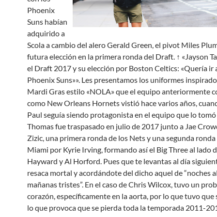
Phoenix
Suns habían
adquirido a
Scola a cambio del alero Gerald Green, el pivot Miles Plu
futura elección en la primera ronda del Draft. ↑ «Jayson T
el Draft 2017 y su elección por Boston Celtics: «Quería ir 
Phoenix Suns»». Les presentamos los uniformes inspirados
Mardi Gras estilo «NOLA» que el equipo anteriormente 
como New Orleans Hornets vistió hace varios años, cuan
Paul seguía siendo protagonista en el equipo que lo tomó e
Thomas fue traspasado en julio de 2017 junto a Jae Crow
Zizic, una primera ronda de los Nets y una segunda ronda 
Miami por Kyrie Irving, formando así el Big Three al lado
Hayward y Al Horford. Pues que te levantas al día siguien
resaca mortal y acordándote del dicho aquel de “noches a
mañanas tristes”. En el caso de Chris Wilcox, tuvo un pro
corazón, específicamente en la aorta, por lo que tuvo que
lo que provoca que se pierda toda la temporada 2011-20