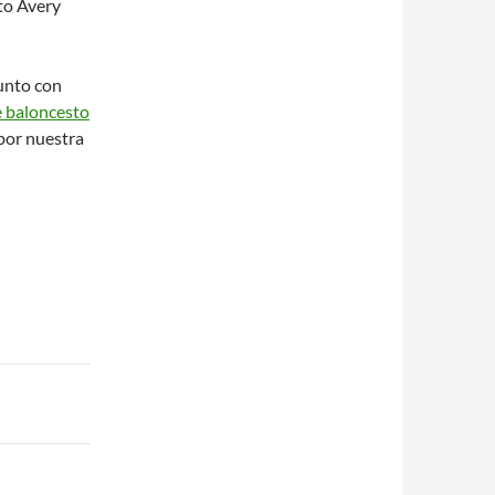
to Avery
junto con
e baloncesto
por nuestra