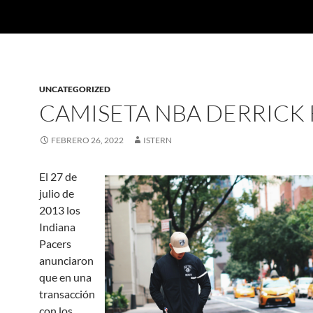
UNCATEGORIZED
CAMISETA NBA DERRICK
FEBRERO 26, 2022
ISTERN
El 27 de
julio de
2013 los
Indiana
Pacers
anunciaron
que en una
transacción
con los