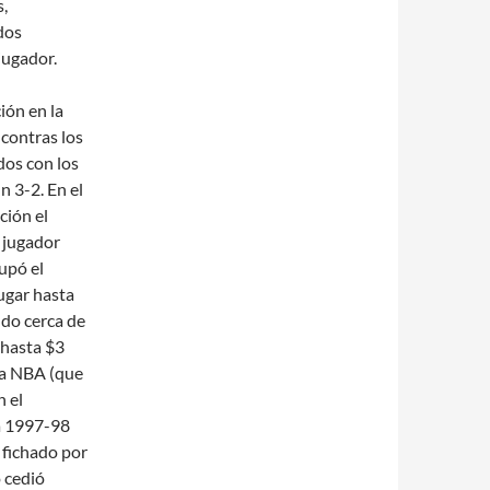
s,
dos
jugador.
ión en la
 contras los
dos con los
n 3-2. En el
ción el
 jugador
upó el
jugar hasta
ndo cerca de
 hasta $3
 la NBA (que
n el
a 1997-98
 fichado por
 cedió