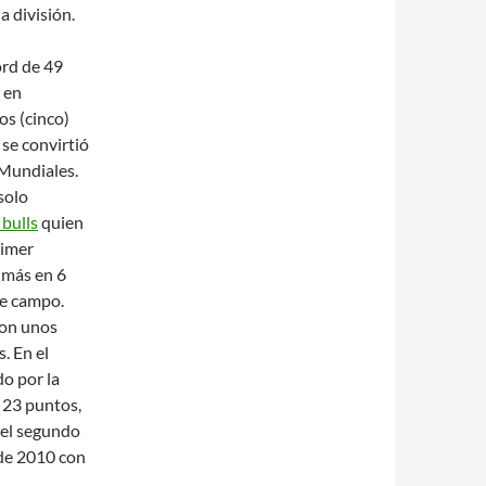
 división.
ord de 49
s en
s (cinco)
 se convirtió
Mundiales.
solo
 bulls
quien
rimer
 más en 6
de campo.
con unos
. En el
o por la
 23 puntos,
 el segundo
de 2010 con