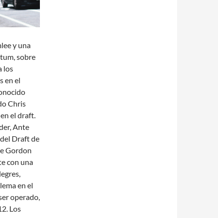
mlee y una
atum, sobre
a los
 en el
conocido
do Chris
n el draft.
der, Ante
del Draft de
 de Gordon
te con una
legres,
blema en el
 ser operado,
12. Los