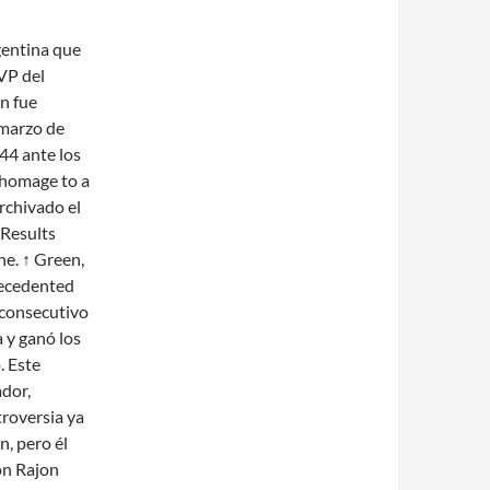
gentina que
VP del
n fue
 marzo de
44 ante los
 homage to a
Archivado el
 Results
e. ↑ Green,
recedented
 consecutivo
a y ganó los
. Este
dor,
roversia ya
n, pero él
on Rajon