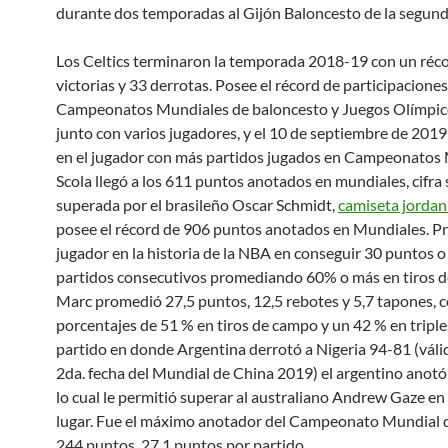
durante dos temporadas al Gijón Baloncesto de la segunda
Los Celtics terminaron la temporada 2018-19 con un réc
victorias y 33 derrotas. Posee el récord de participacione
Campeonatos Mundiales de baloncesto y Juegos Olímpico
junto con varios jugadores, y el 10 de septiembre de 2019
en el jugador con más partidos jugados en Campeonatos 
Scola llegó a los 611 puntos anotados en mundiales, cifra 
superada por el brasileño Oscar Schmidt,
camiseta jordan
posee el récord de 906 puntos anotados en Mundiales. P
jugador en la historia de la NBA en conseguir 30 puntos o
partidos consecutivos promediando 60% o más en tiros 
Marc promedió 27,5 puntos, 12,5 rebotes y 5,7 tapones, 
porcentajes de 51 % en tiros de campo y un 42 % en triples
partido en donde Argentina derrotó a Nigeria 94-81 (válid
2da. fecha del Mundial de China 2019) el argentino anotó
lo cual le permitió superar al australiano Andrew Gaze en
lugar. Fue el máximo anotador del Campeonato Mundial 
244 puntos, 27,1 puntos por partido.