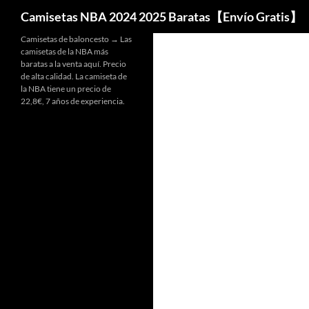
Buscar
Camisetas NBA 2024 2025 Baratas【Envío Gratis】
Camisetas de baloncesto → Las
camisetas de la NBA más
baratas a la venta aquí. Precio
de alta calidad. La camiseta de
la NBA tiene un precio de
22,8€, 7 años de experiencia.