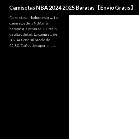
Buscar
Camisetas NBA 2024 2025 Baratas【Envío Gratis】
Camisetas de baloncesto → Las
camisetas de la NBA más
baratas a la venta aquí. Precio
de alta calidad. La camiseta de
la NBA tiene un precio de
22,8€, 7 años de experiencia.