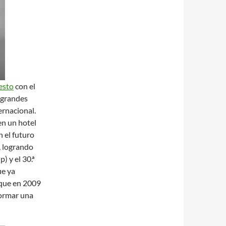
esto
con el
s grandes
ernacional.
en un hotel
n el futuro
, logrando
 y el 30.ª
ue ya
 que en 2009
formar una