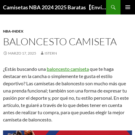
Buscar
Camisetas NBA 2024 2025 Baratas【Envío Gratis】
SALTAR
MENÚ
AL
PRINCI
CONTENIDO
NBA-INDEX
BALONCESTO CAMISETA
MARZO 17, 2025
ISTERN
¿Estás buscando una
baloncesto camiseta
que te haga
destacar en la cancha o simplemente te gusta el estilo
deportivo? Las camisetas de baloncesto son mucho más que
una prenda funcional; también son una forma de expresar tu
pasión por el deporte y, por qué no, tu estilo personal. En este
artículo, te guiaré a través de lo que debes tener en cuenta
antes de realizar tu compra, para que puedas elegir la mejor
camiseta de baloncesto.