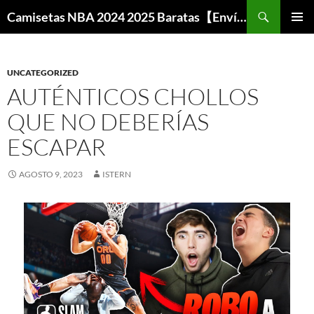
Buscar
Camisetas NBA 2024 2025 Baratas【Envío Gratis】
SALTAR
MENÚ
AL
PRINCI
CONTENIDO
UNCATEGORIZED
AUTÉNTICOS CHOLLOS
QUE NO DEBERÍAS
ESCAPAR
AGOSTO 9, 2023
ISTERN