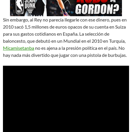
Sin embargo, al Rey no parecía llegarle con ese dinero, pues en
2010 sacó 1,5 millones de euros opacos de su cuenta en Suiza
para sus gastos cotidianos en España. La selección de
baloncesto, que debutó en un Mundial en el 2010 en Turquía,
Micamisetanba
no es ajena a la presión política en el país. No
hay nada más divertido que jugar con una pistola de burbujas.